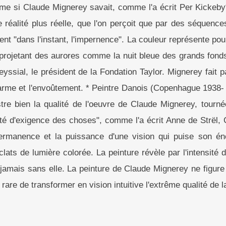
e si Claude Mignerey savait, comme l'a écrit Per Kickeby
e réalité plus réelle, que l'on perçoit que par des séquenc
nt "dans l'instant, l'impernence". La couleur représente pour 
, projetant des aurores comme la nuit bleue des grands fon
yssial, le président de la Fondation Taylor. Mignerey fait pa
charme et l'envoûtement. * Peintre Danois (Copenhague 1938-
ustre bien la qualité de l'oeuvre de Claude Mignerey, tourn
té d'exigence des choses", comme l'a écrit Anne de Strël, C
permanence et la puissance d'une vision qui puise son éne
éclats de lumière colorée. La peinture révèle par l'intensité 
 jamais sans elle. La peinture de Claude Mignerey ne figure po
are de transformer en vision intuitive l'extrême qualité de l